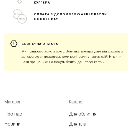
КУР’ЄРА
ОПЛАТА З ДОПОМОГОЮ APPLE PAY ЧИ
GOOGLE PAY
БЕЗПЕЧНА ОПЛАТА
Ми працюємо з системою LiqPay, яка захищає дані від шахраїв з
допомогою антифрод-системи моніторингу транзакцій. Ні ми, ні
наші працівники не можуть бачити дані твоєї картки.
Магазин
Каталог
Про нас
Для обличчя
Новини
Для тіла