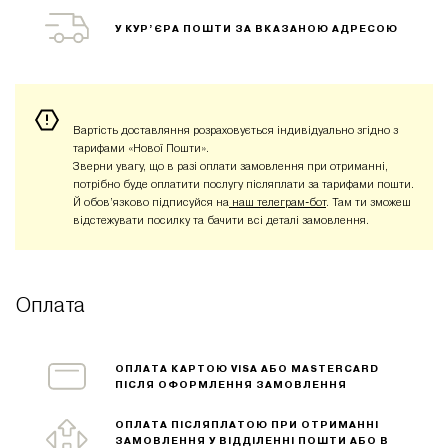
У КУР’ЄРА ПОШТИ ЗА ВКАЗАНОЮ АДРЕСОЮ
Вартість доставляння розраховується індивідуально згідно з
тарифами «Нової Пошти».
Зверни увагу, що в разі оплати замовлення при отриманні,
потрібно буде оплатити послугу післяплати за тарифами пошти.
Й обов’язково підписуйся на
наш телеграм-бот
. Там ти зможеш
відстежувати посилку та бачити всі деталі замовлення.
Оплата
ОПЛАТА КАРТОЮ VISA АБО MASTERCARD
ПІСЛЯ ОФОРМЛЕННЯ ЗАМОВЛЕННЯ
ОПЛАТА ПІСЛЯПЛАТОЮ ПРИ ОТРИМАННІ
ЗАМОВЛЕННЯ У ВІДДІЛЕННІ ПОШТИ АБО В